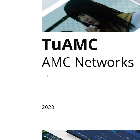
TuAMC
AMC Networks
arrow_right_alt
2020