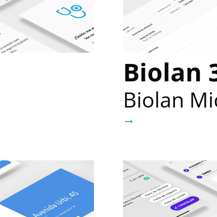
Biolan 
Biolan Mi
arrow_right_alt