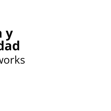
a y
dad
works