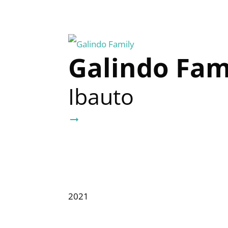
Galindo Fam
Ibauto
arrow_right_alt
2021