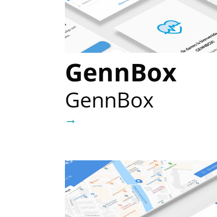
GennBox
GennBox
arrow_right_alt