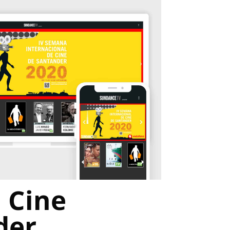
l Cine
der