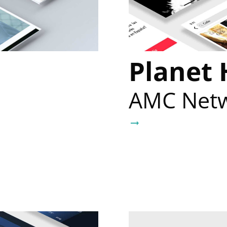
Planet 
AMC Net
arrow_right_alt