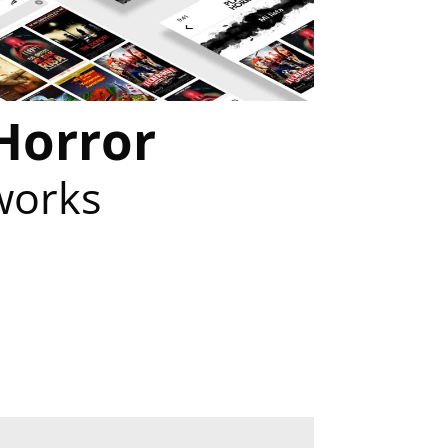
Horror
works