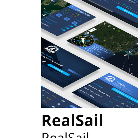
RealSail
RealSail